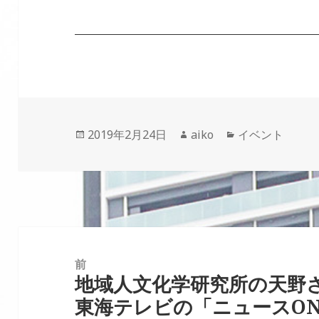
投
作
カ
2019年2月24日
aiko
イベント
稿
成
テ
日:
者
ゴ
リ
ー
投
稿
前
地域人文化学研究所の天野さ
ナ
前
東海テレビの「ニュースO
ビ
の