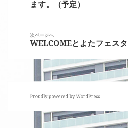
ます。（予定）
ゲ
投
ー
稿:
シ
ョ
次ページへ
ン
WELCOMEとよたフェス
次
の
投
稿:
Proudly powered by WordPress