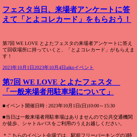
稿
成
テ
日:
者
ゴ
フェスタ当日、来場者アンケートに答
リ
えて「とよコレカード」をもらおう！
ー
第7回 WE LOVE とよたフェスタの来場者アンケートに答え
て回収場所に持っていくと、「とよコレカード」がもらえま
す！
投
作
カ
2023年10月1日
2023年10月4日
aiko
イベント
稿
成
テ
日:
者
ゴ
第7回 WE LOVE とよたフェスタ
リ
「一般来場者用駐車場について」
ー
■イベント開催日時 : 2023年10月1日(日)10:00～15:30
■当日は一般来場者用駐車場はありませんので公共交通機関
か徒歩、シャトルバスをご利用のうえお越しください。
＊こちらのイベント会場では、駅前フリーパーキングの3時