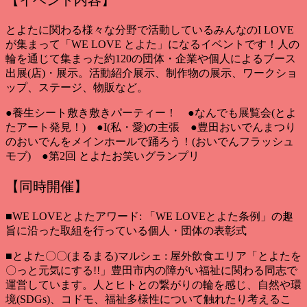
とよたに関わる様々な分野で活動しているみんなのI LOVE
が集まって「WE LOVE とよた」になるイベントです！人の
輪を通じて集まった約120の団体・企業や個人によるブース
出展(店)・展示。活動紹介展示、制作物の展示、ワークショ
ップ、ステージ、物販など。
●養生シート敷き敷きパーティー！ ●なんでも展覧会(とよ
たアート発見！) ●I(私・愛)の主張 ●豊田おいでんまつり
のおいでんをメインホールで踊ろう！(おいでんフラッシュ
モブ) ●第2回 とよたお笑いグランプリ
【同時開催】
■WE LOVEとよたアワード: 「WE LOVEとよた条例」の趣
旨に沿った取組を行っている個人・団体の表彰式
■とよた〇〇(まるまる)マルシェ : 屋外飲食エリア「とよたを
〇っと元気にする!!」豊田市内の障がい福祉に関わる同志で
運営しています。人とヒトとの繋がりの輪を感じ、自然や環
境(SDGs)、コドモ、福祉多様性について触れたり考えるこ