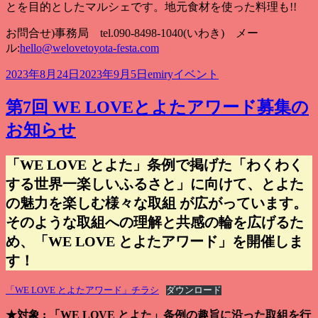
とを目的としたマルシェです。地元食材を使った料理も!!
お問合せ)事務局 tel.090-8498-1040(いわき) メー
ル:
hello@welovetoyota-festa.com
投
作
カ
2023年8月24日
2023年9月5日
emiry
イベント
稿
成
テ
日:
者
ゴ
第7回 WE LOVEとよたアワード募集の
リ
お知らせ
ー
「WE LOVE とよた」条例で掲げた「わくわく
する世界一楽しいふるさと」に向けて、とよた
の魅力を楽しむ様々な取組 が広がっています。
そのような取組への理解と共感の輪を広げるた
め、「WE LOVE とよたアワード」を開催しま
す！
「WE LOVE とよたアワード」チラシ
ダウンロード
★対象 : 「WE LOVE とよた」条例の趣旨に沿った取組を行