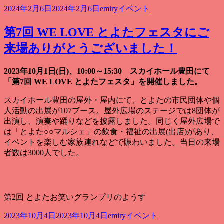
投
作
カ
2024年2月6日
2024年2月6日
emiry
イベント
稿
成
テ
日:
者
ゴ
第7回 WE LOVE とよたフェスタにご
リ
来場ありがとうございました！
ー
2023年10月1日(日)、10:00～15:30 スカイホール豊田にて
「第7回 WE LOVE とよたフェスタ」を開催しました。
スカイホール豊田の屋外・屋内にて、とよたの市民団体や個
人活動の出展が107ブース。屋外広場のステージでは8団体が
出演し、演奏や踊りなどを披露しました。同じく屋外広場で
は「とよた○○マルシェ」の飲食・福祉の出展(出店)があり、
イベントを楽しむ家族連れなどで賑わいました。当日の来場
者数は3000人でした。
第2回 とよたお笑いグランプリのようす
投
作
カ
2023年10月4日
2023年10月4日
emiry
イベント