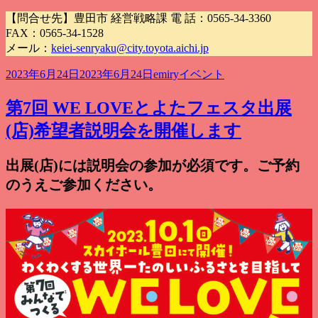
【問合せ先】豊田市 経営戦略課 電 話：0565-34-3360
FAX：0565-34-1528
メール：
keiei-senryaku@city.toyota.aichi.jp
投
作
カ
2023年6月24日
2023年6月24日
emiry
イベント
稿
成
テ
日:
者
ゴ
第7回 WE LOVEとよたフェスタ出展
リ
(店)希望者説明会を開催します
ー
出展(店)には説明会の参加が必須です。ご予約
のうえご参加ください。