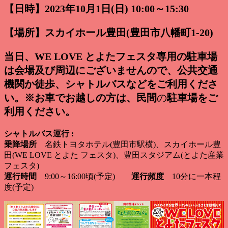
【日時】2023年10月1日(日) 10:00～15:30
【場所】スカイホール豊田(豊田市八幡町1-20)
当日、WE LOVE とよたフェスタ専用の駐車場
は会場及び周辺にございませんので、公共交通
機関か徒歩、シャトルバスなどをご利用くださ
い。※お車でお越しの方は、民間
の
駐車場をご
利用ください。
シャトルバス運行 :
乗降場所
名鉄トヨタホテル(豊田市駅横)、スカイホール豊
田(WE LOVE とよた フェスタ)、豊田スタジアム(とよた産業
フェスタ)
運行時間
9:00～16:00頃(予定)
運行頻度
10分に一本程
度(予定)