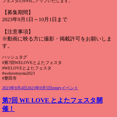
フェスタのSNSにアップいたします。
【募集期間】
2023年9月1日～10月1日まで
【注意事項】
※動画に映る方に撮影・掲載許可をお願いしま
す。
ハッシュタグ
#第7回WELOVEとよたフェスタ
#WELOVEとよたフェスタ
#welovetoyota2023
#豊田市
投
作
カ
2023年9月4日
2023年9月5日
emiry
イベント
稿
成
テ
日:
者
ゴ
第7回 WE LOVE とよたフェスタ開
リ
催！
ー