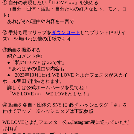
① 自分の表現したい「I LOVE ○○」を決める
（自分・団体・活動・自分たちの好きなヒト、モノ、コ
ト）
あればその理由や内容を一言で
② 手持ち用フリップを
ダウンロード
してプリント(A3サイ
ズ) ※無ければ他の用紙でも可
③動画を撮影する
紹介コメント例)
●「私のI LOVE は○○です」
＊あればその理由や内容も
●「2023年10月1日は WE LOVE とよたフェスタがスカイ
ホール豊田で開催されます。
詳しくは公式ホームページを見てね！
「WE LOVE ○○ WE LOVEとよた！」
④ 動画を各自・団体の SNS に 必ず ハッシュタグ「＃」を
付けてアップ ※ハッシュタグは下記参照
WE LOVEとよたフェスタ 公式Instagram宛に送っていただ
ければ