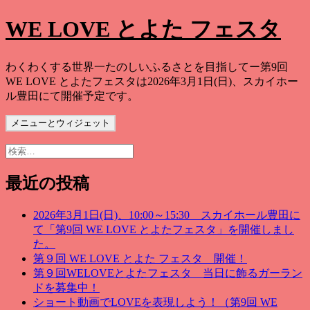
コ
WE LOVE とよた フェスタ
ン
テ
ン
わくわくする世界一たのしいふるさとを目指してー第9回
ツ
WE LOVE とよたフェスタは2026年3月1日(日)、スカイホー
へ
ル豊田にて開催予定です。
ス
キ
メニューとウィジェット
ッ
検
プ
索:
最近の投稿
2026年3月1日(日)、10:00～15:30 スカイホール豊田に
て「第9回 WE LOVE とよたフェスタ」を開催しまし
た。
第９回 WE LOVE とよた フェスタ 開催！
第９回WELOVEとよたフェスタ 当日に飾るガーラン
ドを募集中！
ショート動画でLOVEを表現しよう！（第9回 WE