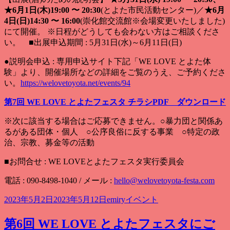
★6月1日(木)19:00 〜 20:30
(とよた市民活動センター)／
★6月
4日(日)14:30 〜 16:00
(崇化館交流館※会場変更いたしました)
にて開催。 ※日程がどうしても会わない方はご相談くださ
い。 ■出展申込期間 : 5月31日(水)～6月11日(日)
●説明会申込 : 専用申込サイト下記「WE LOVE とよた体
験」より、開催場所などの詳細をご覧のうえ、ご予約くださ
い。
https://welovetoyota.net/events/94
第7回 WE LOVE とよたフェスタ チラシPDF ダウンロード
※次に該当する場合はご応募できません。○暴力団と関係あ
るがある団体・個人 ○公序良俗に反する事業 ○特定の政
治、宗教、募金等の活動
■お問合せ : WE LOVEとよたフェスタ実行委員会
電話 : 090-8498-1040 / メール :
hello@welovetoyota-festa.com
投
作
カ
2023年5月2日
2023年5月12日
emiry
イベント
稿
成
テ
日:
者
ゴ
第6回 WE LOVE とよたフェスタにご