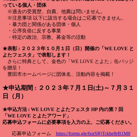
っている個人・団体
※過去の受賞歴、自薦、他薦は問いません。
※注意事項 以下に該当する場合はご応募できません。
・暴力団と関係がある団体・個人
・公序良俗に反する事業
・特定の政治、宗教、募金等の活動
★表彰 : ２０２３年１０月１日（日）開催の「WE LOVE と
よたフェスタ」で表彰します！
さらに特典として、金色の「WE LOVE とよた」缶バッジ
を贈呈！
豊田市ホームページに団体名、活動内容を掲載！
★申込期間 : ２０２３年７月１日(土)～７月３１
日（月）
★申込方法 : WE LOVE とよたフェスタ HP 内の第 7 回
「WE LOVE とよたアワード」
応募申込フォームに必要事項を入力の上、ご応募ください。
応募申込フォーム
https://forms.gle/6orSRjTckhe8rB1M8