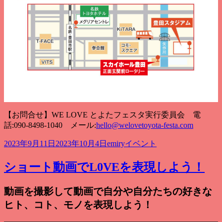
【お問合せ】WE LOVE とよたフェスタ実行委員会 電
話:090-8498-1040 メール:
hello@welovetoyota-festa.com
投
作
カ
2023年9月11日
2023年10月4日
emiry
イベント
稿
成
テ
日:
者
ゴ
ショート動画でL0VEを表現しよう！
リ
ー
動画を撮影して動画で自分や自分たちの好きな
ヒト、コト、モノを表現しよう！