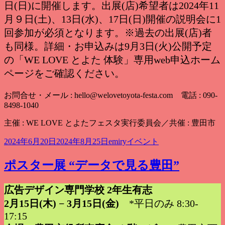
日(日)に開催します。出展(店)希望者は2024年11
月９日(土)、13日(水)、17日(日)開催の説明会に1
回参加が必須となります。※過去の出展(店)者
も同様。詳細・お申込みは9月3日(火)公開予定
の「WE LOVE とよた 体験」専用web申込ホーム
ページをご確認ください。
お問合せ・メール : hello@welovetoyota-festa.com 電話 : 090-
8498-1040
主催 : WE LOVE とよたフェスタ実行委員会／共催 : 豊田市
投
作
カ
2024年6月20日
2024年8月25日
emiry
イベント
稿
成
テ
日:
者
ゴ
ポスター展 “データで見る豊田”
リ
ー
広告デザイン専門学校 2年生有志
2月15日(木) − 3月15日(金)
*平日のみ 8:30-
17:15